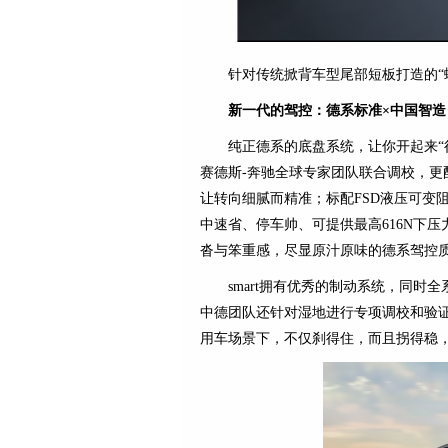
针对传统掀背车型尾部短板打造的“
新一代的驾控：德系标准
×
中国智造
纯正德系的底盘系统，让你开起来“得心应手
赛德斯-奔驰全球专家团队联合调校，更
让转向细腻而精准；标配FSD液压可变
中速省、停车帅、可提供最高616N下
沓与笨重感，尽显原汁原味的德系驾控
smart拥有优秀的制动系统，同时全
中德团队还针对湿地进行专项调校和验证，最
用车场景下，不仅刹得住，而且拐得稳