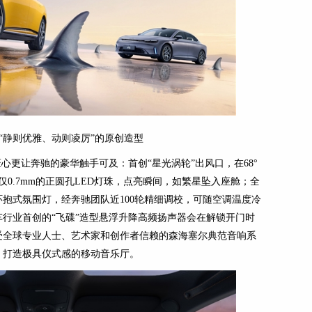
6号“静则优雅、动则凌厉”的原创造型
心更让奔驰的豪华触手可及：首创“星光涡轮”出风口，在68°
仅0.7mm的正圆孔LED灯珠，点亮瞬间，如繁星坠入座舱；全
色环抱式氛围灯，经奔驰团队近100轮精细调校，可随空调温度冷
行业首创的“飞碟”造型悬浮升降高频扬声器会在解锁开门时
受全球专业人士、艺术家和创作者信赖的森海塞尔典范音响系
，打造极具仪式感的移动音乐厅。