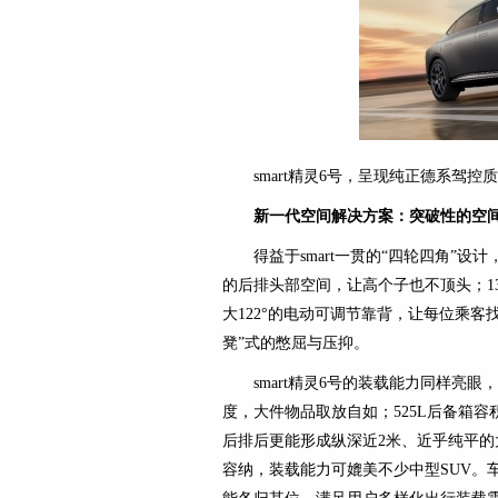
smart精灵6号，呈现纯正德系驾控
新一代空间解决方案：突破性的空
得益于smart一贯的“四轮四角”设计
的后排头部空间，让高个子也不顶头；1
大122°的电动可调节靠背，让每位乘客
凳”式的憋屈与压抑。
smart精灵6号的装载能力同样亮眼
度，大件物品取放自如；525L后备箱
后排后更能形成纵深近2米、近乎纯平
容纳，装载能力可媲美不少中型SUV。