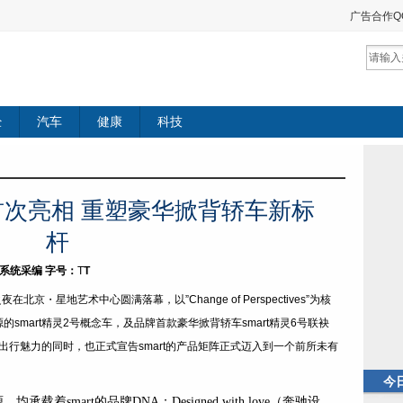
广告合作QQ：
经
汽车
健康
科技
球首次亮相 重塑豪华掀背轿车新标
杆
者：系统采编
字号：
T
T
夜在北京・星地艺术中心圆满落幕，以”Change of Perspectives”为核
mart精灵2号概念车，及品牌首款豪华掀背轿车smart精灵6号联袂
能出行魅力的同时，也正式宣告smart的产品矩阵正式迈入到一个前所未有
今
smart的品牌DNA：Designed with love（奔驰设