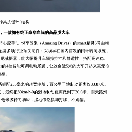
蜂巢抗侵环”结构
，一款拥有纯正豪华血统的高品质大车
”。悦享驾乘（Amazing Drives）的smart精灵6号由梅
配备多项行业顶尖硬件：采埃孚在国内首发的闭环转向系统，
阻尼减振器，能大幅提升车辆操控性和舒适性；搭配高速稳、
压力的4档智能可调电动尾翼，让这台近5米的大车开起来毫无拖
质感。
系标配255毫米的超宽轮胎，百公里干地制动距离仅33.87米。
终把80km/h-0的湿地制动距离做到了26.6米。雨天路滑
，毫米级转向响应，湿地依然指哪打哪、不跑偏。