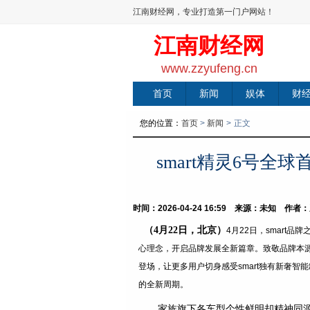
江南财经网，专业打造第一门户网站！
江南财经网
www.zzyufeng.cn
首页
新闻
娱体
财
您的位置：
首页
>
新闻
>
正文
smart精灵6号全
时间：2026-04-24 16:59 来源：未知 作
（
4
月
22
日，北京）
4月22日，smart品牌之
心理念，开启品牌发展全新篇章。致敬品牌本源的s
登场，让更多用户切身感受smart独有新奢智
的全新周期。
家族旗下各车型个性鲜明却精神同源，均承载着