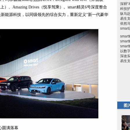
深耕“
（安全至上）、Amazing Drives（悦享驾乘）。smart精灵6号深度整合
科技
纵马
顶尖新能源科技，以同级领先的综合实力，重新定义“新一代豪华
易生
依然
sma
sma
sma
sma
以数
深改实
易生
图
中心圆满落幕