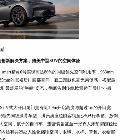
质感
间创新解决方案，媲美中型
SUV
的空间体验
，smart精灵6号实现高达86%的同级领先空间利用率，963mm
35mm的宽裕后排膝部空间，翘二郎腿也毫无局促感；搭配最
找到最舒展的“半躺”姿态，彻底告别传统掀背轿车后排“小板
，SUV式大开口尾门拥有近1.9m开启高度与超过1m的开口宽
容积领先同级掀背车型，满员满座也能容纳至少5只行李箱。放倒
的大空间，孩子的自行车、露营装备甚至一张双人床垫都能轻松
车内还有共29处人性化储物空间，眼镜、水杯、背包、衣帽都