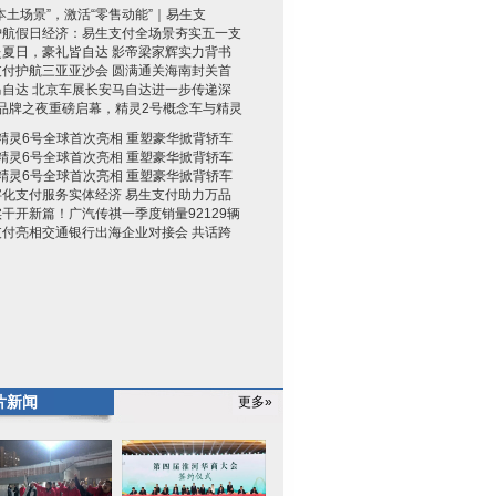
本土场景”，激活“零售动能”｜易生支
护航假日经济：易生支付全场景夯实五一支
赴夏日，豪礼皆自达 影帝梁家辉实力背书
支付护航三亚亚沙会 圆满通关海南封关首
马自达 北京车展长安马自达进一步传递深
rt品牌之夜重磅启幕，精灵2号概念车与精灵
rt精灵6号全球首次亮相 重塑豪华掀背轿车
rt精灵6号全球首次亮相 重塑豪华掀背轿车
rt精灵6号全球首次亮相 重塑豪华掀背轿车
字化支付服务实体经济 易生支付助力万品
干开新篇！广汽传祺一季度销量92129辆
支付亮相交通银行出海企业对接会 共话跨
片新闻
更多»