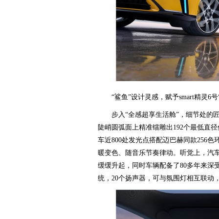
“鲨鱼”设计灵感，赋予smart精灵
步入“全感超享生活舱”，细节处的匠
陡峭圆弧面上精准镭雕出192个最低直径
车近800处发光点搭配迈巴赫同款256
暖变色、随音乐节奏律动。听觉上，汽车
缓缓升起，同时车辆配备了80多年来深
统，20个扬声器，可与氛围灯相互联动