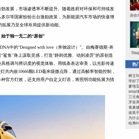
蓬勃发展，市场渗透率不断提升。随着政府对环保和可持续发
浪你
瓜多尔等国家纷纷出台激励政策，为新能源汽车市场的快速增
场的拓展乃至全球布局提供新动能。
，始于独一无二的
“
原创
”
A中的“Designed with love（奔驰设计）”。由梅赛德斯-奔
St
“鲨鱼”身上汲取灵感，打造“静则优雅、动则凌厉”的原创造
兼具格调与辨识度的视觉体验。用线条表达审美，以光影传递
热
后大灯共内嵌10666颗LED毫米级微点阵，通过高帧率智能控制，
树立5
多种官方灯效，还支持用户自定义灯语，将照明功能拓展为情
学好
爹地宝
sma
三元食
牙齿
雀巢健
改装
为什么
哈弗H