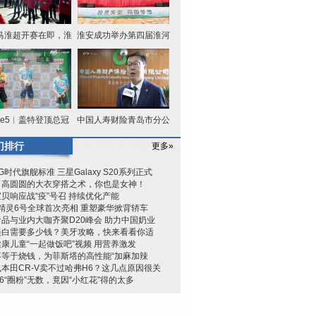
马淮超开赛在即，淮
淮安成功举办第四届淮河
安区队
华商大
age5︱盖特登顶总冠
中国人寿财险青岛市分公
军 中国
司为岛
门排行
更多»
G时代旗舰标准 三星Galaxy S20系列正式
了高圆圆的大衣穿搭之术，你也是女神！
贝响应战“疫”号召 持续优化产能
rt精灵6号全球首次亮相 重塑豪华掀背轿车
品与业内大咖齐聚D20峰会 助力中国奶业
美白需要多少钱？美牙攻略，快来看看你适
康儿童“一起做饭吧”视频 用营养激发
不等于烧钱，为菲斯塔的高性能“加麻加辣
本田CR-V卖不过哈弗H6？这几点原因很关
6“圈粉”无数，竟因“小红花”得的太多