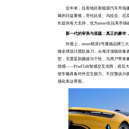
近年来，拉美地区新能源汽车市场
展的日益重视，哥伦比亚、乌拉圭、厄
长提供有力支持，也为smart在拉美市
新一代的审美与底蕴：真正的豪华
外观上，smart精灵6号遵循品牌三大DN
驰全球设计团队操刀，从海洋顶级掠食者
型，无需妥协颜值与个性，为用户带来
情感——PixelTalk智感交互光阵，前
使车辆具备对外交互能力。不仅预设20
感化表达界面。